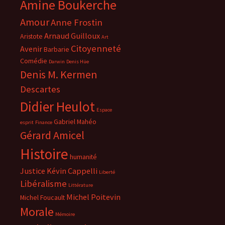
Amine Boukerche
Amour
Anne Frostin
Arnaud Guilloux
Aristote
Art
Citoyenneté
Avenir
Barbarie
Comédie
Darwin
Denis Hüe
Denis M. Kermen
Descartes
Didier Heulot
Espace
Gabriel Mahéo
esprit
Finance
Gérard Amicel
Histoire
humanité
Justice
Kévin Cappelli
Liberté
Libéralisme
Littérature
Michel Poitevin
Michel Foucault
Morale
Mémoire