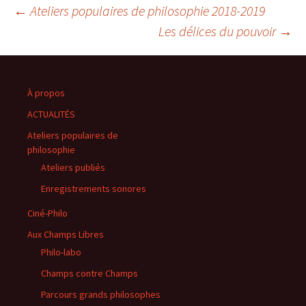
Navigation
←
Ateliers populaires de philosophie 2018-2019
Les délices du pouvoir
→
des
articles
À propos
ACTUALITÉS
Ateliers populaires de
philosophie
Ateliers publiés
Enregistrements sonores
Ciné-Philo
Aux Champs Libres
Philo-labo
Champs contre Champs
Parcours grands philosophes