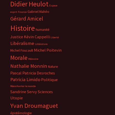
Didier Heulot
Espace
Gabriel Mahéo
esprit
Finance
Gérard Amicel
Histoire
humanité
Justice
Kévin Cappelli
Liberté
Libéralisme
Littérature
Michel Poitevin
Michel Foucault
Morale
Mémoire
Nathalie Monnin
Nature
Pascal
Patricia Desroches
Patricia Limido
Politique
Réenchanter le monde
Sandrine Servy
Sciences
Utopie
Yvan Droumaguet
épistémologie