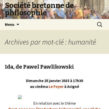
Société bretonne de
philosophie
Aller
Recherc
Menu
au
contenu
Archives par mot-clé : humanité
Ida, de Pawel Pawlikowski
Dimanche 25 janvier 2015 à 17h30
au cinéma
Le Foyer
à Acigné
En relation avec le thème