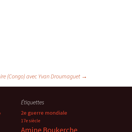
Noire (Congo) avec Yvan Droumaguet
→
Étiquettes
2e guerre mondiale
e
17e siècle
Amine Boukerche