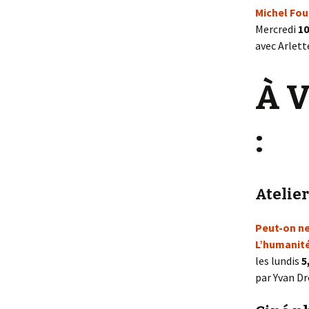
Michel Fou
Mercredi
1
avec Arlett
À V
:
Atelier
Peut-on ne
L’humanité
les lundis
5,
par Yvan D