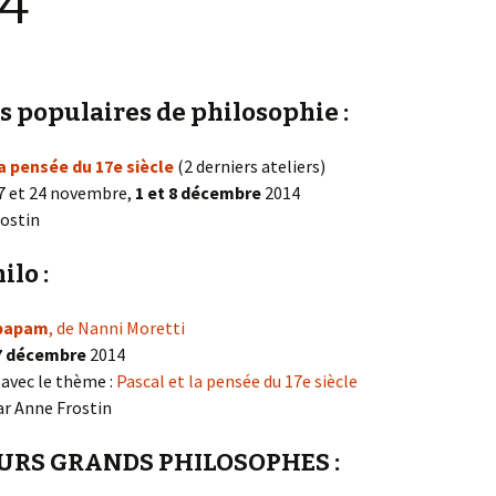
4
réflexion
s populaires de philosophie :
la pensée du 17e siècle
(2 derniers ateliers)
17 et 24 novembre,
1 et 8 décembre
2014
rostin
ilo :
papam
, de Nanni Moretti
7 décembre
2014
 avec le thème :
Pascal et la pensée du 17e siècle
ar Anne Frostin
URS GRANDS PHILOSOPHES :