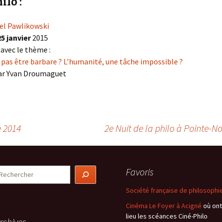
ilo :
wel Pawlikowski
25 janvier
2015
 avec le thème :
pas être barbare ? L’humanité, une tâche impossible ?
ar Yvan Droumaguet
e 2014
2e Nuit de la philo à Pointe-
echercher
Favoris
Société française de philosophi
Cinéma Le Foyer à Acigné
où ont
lieu les scéances Ciné-Philo
rchives