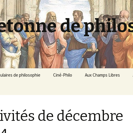
etonne de philo
pulaires de philosophie
Ciné-Philo
Aux Champs Libres
liés
Philo-labo
ments sonores
Champs contre Champs
ivités de décembre
Parcours grands
philosophes
Les Champs de la