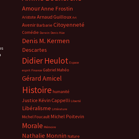
Amour
Anne Frostin
Arnaud Guilloux
Aristote
Art
Citoyenneté
Avenir
Barbarie
Comédie
Darwin
Denis Hüe
Denis M. Kermen
os
Descartes
a
Didier Heulot
Espace
Gabriel Mahéo
esprit
Finance
Gérard Amicel
Histoire
humanité
Justice
Kévin Cappelli
Liberté
Libéralisme
Littérature
Michel Poitevin
Michel Foucault
Morale
Mémoire
Nathalie Monnin
Nature