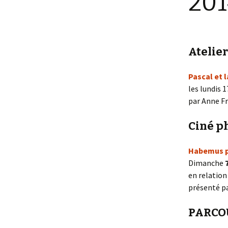
201
Atelier
Pascal et 
les lundis 
par Anne F
Ciné ph
Habemus 
Dimanche
en relation
présenté p
PARCO