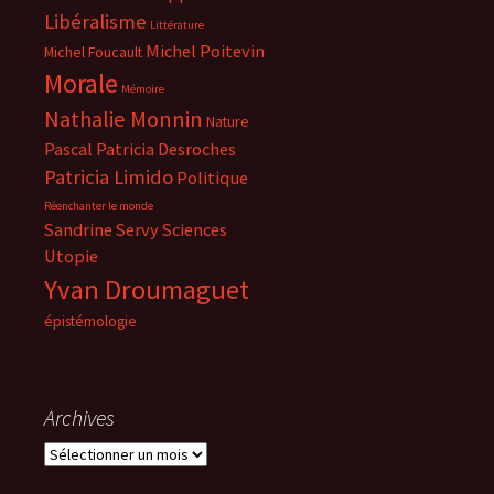
Libéralisme
Littérature
Michel Poitevin
Michel Foucault
Morale
Mémoire
Nathalie Monnin
Nature
Pascal
Patricia Desroches
Patricia Limido
Politique
Réenchanter le monde
Sandrine Servy
Sciences
Utopie
Yvan Droumaguet
épistémologie
Archives
Archives