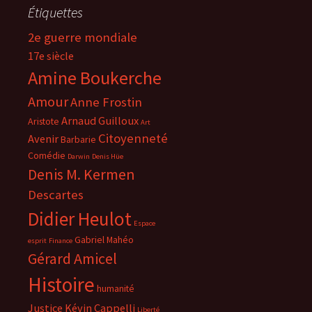
Étiquettes
2e guerre mondiale
17e siècle
Amine Boukerche
Amour
Anne Frostin
Arnaud Guilloux
Aristote
Art
Citoyenneté
Avenir
Barbarie
Comédie
Darwin
Denis Hüe
Denis M. Kermen
Descartes
Didier Heulot
Espace
Gabriel Mahéo
esprit
Finance
Gérard Amicel
Histoire
humanité
Justice
Kévin Cappelli
Liberté