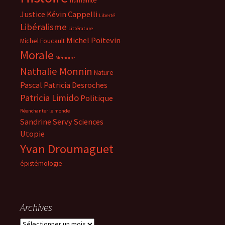
Justice
Kévin Cappelli
Liberté
Libéralisme
Littérature
Michel Poitevin
Michel Foucault
Morale
Mémoire
Nathalie Monnin
Nature
Pascal
Patricia Desroches
Patricia Limido
Politique
Réenchanter le monde
Sandrine Servy
Sciences
Utopie
Yvan Droumaguet
épistémologie
Archives
Archives