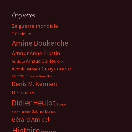
Étiquettes
2e guerre mondiale
17e siècle
Amine Boukerche
Amour
Anne Frostin
Arnaud Guilloux
Aristote
Art
Citoyenneté
Avenir
Barbarie
Comédie
Darwin
Denis Hüe
Denis M. Kermen
Descartes
Didier Heulot
Espace
Gabriel Mahéo
esprit
Finance
Gérard Amicel
Histoire
humanité