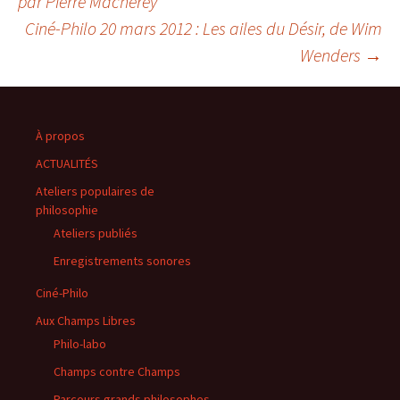
par Pierre Macherey
Ciné-Philo 20 mars 2012 : Les ailes du Désir, de Wim
des
Wenders
→
articles
À propos
ACTUALITÉS
Ateliers populaires de
philosophie
Ateliers publiés
Enregistrements sonores
Ciné-Philo
Aux Champs Libres
Philo-labo
Champs contre Champs
Parcours grands philosophes