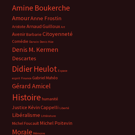
Amine Boukerche
Amour
Anne Frostin
Arnaud Guilloux
Aristote
Art
Citoyenneté
Avenir
Barbarie
Comédie
Darwin
Denis Hüe
Denis M. Kermen
Descartes
Didier Heulot
Espace
Gabriel Mahéo
esprit
Finance
Gérard Amicel
Histoire
humanité
Justice
Kévin Cappelli
Liberté
Libéralisme
Littérature
Michel Poitevin
Michel Foucault
Morale
Mémoire