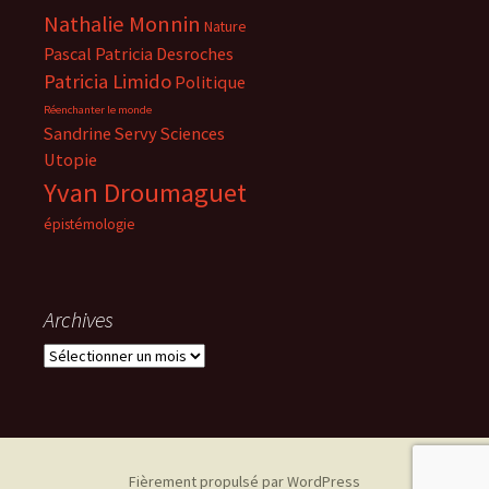
Nathalie Monnin
Nature
Pascal
Patricia Desroches
Patricia Limido
Politique
Réenchanter le monde
Sandrine Servy
Sciences
Utopie
Yvan Droumaguet
épistémologie
Archives
Archives
Fièrement propulsé par WordPress