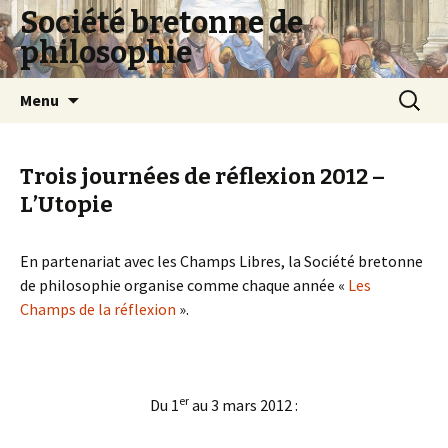
Société bretonne de
philosophie
Aller
Recherc
Menu
au
contenu
Trois journées de réflexion 2012 –
L’Utopie
En partenariat avec les Champs Libres, la Société bretonne
de philosophie organise comme chaque année «
Les
Champs de la réflexion
».
er
Du 1
au 3 mars 2012 :